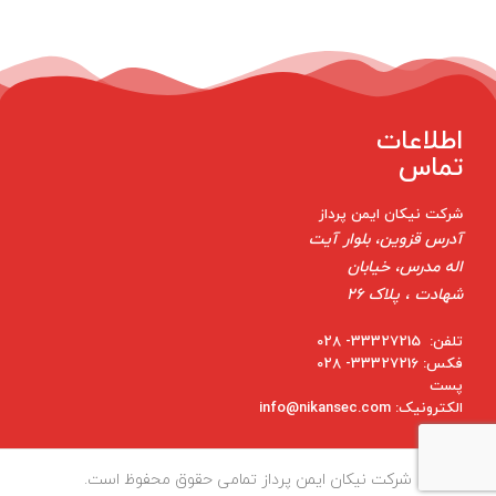
اطلاعات
تماس
شرکت نیکان ایمن پرداز
آدرس قزوین، بلوار آیت
اله مدرس، خیابان
شهادت ، پلاک 26
تلفن: 33327215- 028
فکس: 33327216- 028
پست
الکترونیک: info@nikansec.com
شرکت نیکان ایمن پرداز تمامی حقوق محفوظ است.