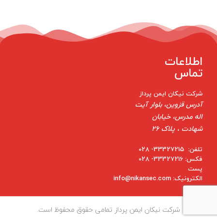
اطلاعات
تماس
شرکت نیکان ایمن پرداز
آدرس قزوین، بلوار آیت
اله مدرس، خیابان
شهادت ، پلاک 26
تلفن: 33327215- 028
فکس: 33327216- 028
پست
الکترونیک: info@nikansec.com
شرکت نیکان ایمن پرداز تمامی حقوق محفوظ است.