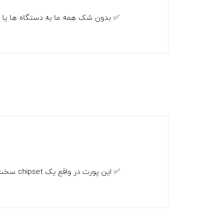
✅ بدون شک همه ما به دستگاه ها یا appliance هایی برخورد کردیم که از نحوه عملکرد خودشون یا عناصر شبکه ای ما لاگ (log) می گیرند. این لا...
✅ این پورت در واقع یک chipset سخت افزاری روی مادربورد است و خروجی آن در قسمت پشت سرور قرار دارد، که به شبکه متصل می شود و نام ...