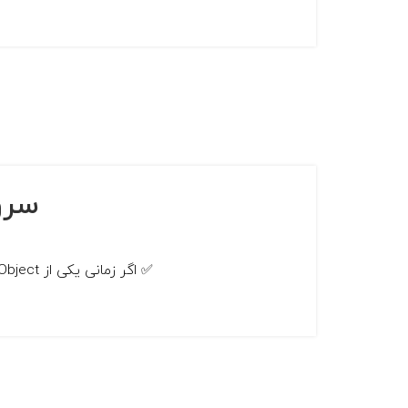
سرویس le Bin
✅ اگر زمانی یکی از Object های Active Directory عمدا یا سهوا پاک بشه چیکار می کنید؟ ✅ یه راه حل اینه که اون Ob...