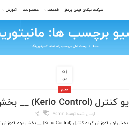
شرکت نیکان ایمن پرداز
خدمات
محصولات
آموزش
یو برچسب ها: مانیتوری
خانه
پست های برچسب زده شده "مانیتورینگ"
01
دی
فیلم
Kerio C) __ بخش دوازدهم
45
ارسال شده توسط
Admin