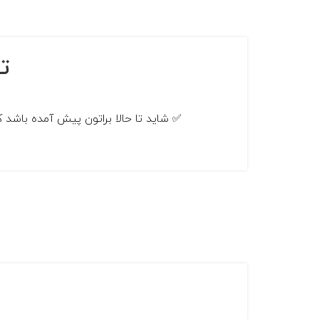
تب
✅ شاید تا حالا براتون پیش آمده باشد که دیسک های یک ماشین مجازی رو Thin