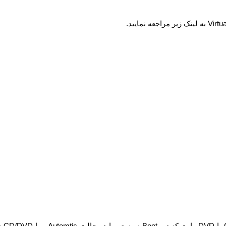
Virtu
به لینک زیر مراجعه نمایید.
یا
DVD
رایت کنید و
Boot
سیستم را در حالت
Automtic
و یا
m CD/DVD