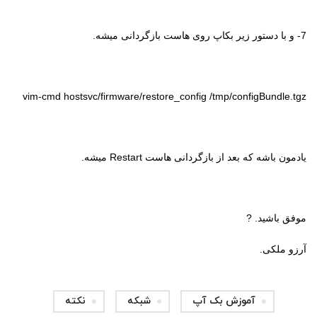
7- و با دستور زیر بکاپ روی هاست بازگردانی میشه.
vim-cmd hostsvc/firmware/restore_config /tmp/configBundle.tgz
یادمون باشه که بعد از بازگردانی هاست
Restart
میشه.
موفق باشید. ?
آرزو ملکی.
آموزش بک آپ
شبکه
نکته