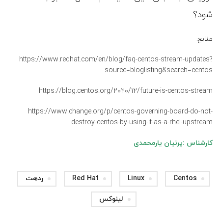
شود؟
منابع:
https://www.redhat.com/en/blog/faq-centos-stream-updates?
source=bloglisting&search=centos
https://blog.centos.org/2020/12/future-is-centos-stream
https://www.change.org/p/centos-governing-board-do-not-
destroy-centos-by-using-it-as-a-rhel-upstream
کارشناس :پرنیان یارمحمدی
Centos
Linux
Red Hat
ردهت
لینوکس